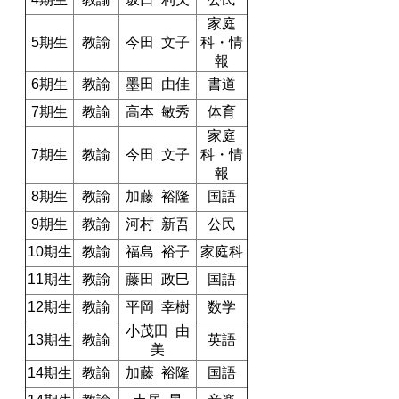
家庭
5期生
教諭
今田 文子
科・情
報
6期生
教諭
墨田 由佳
書道
7期生
教諭
高本 敏秀
体育
家庭
7期生
教諭
今田 文子
科・情
報
8期生
教諭
加藤 裕隆
国語
9期生
教諭
河村 新吾
公民
10期生
教諭
福島 裕子
家庭科
11期生
教諭
藤田 政巳
国語
12期生
教諭
平岡 幸樹
数学
小茂田 由
13期生
教諭
英語
美
14期生
教諭
加藤 裕隆
国語