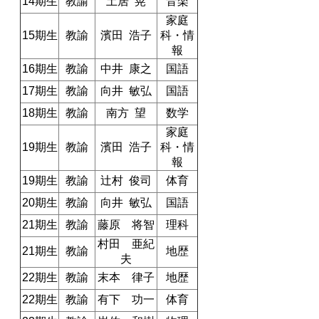
14期生
教諭
土居 晃
音楽
家庭
15期生
教諭
濱田 浩子
科・情
報
16期生
教諭
中井 康之
国語
17期生
教諭
向井 敏弘
国語
18期生
教諭
南方 望
数学
家庭
19期生
教諭
濱田 浩子
科・情
報
19期生
教諭
辻村 俊司
体育
20期生
教諭
向井 敏弘
国語
21期生
教諭
藤原 将智
理科
村田 亜紀
21期生
教諭
地歴
夫
22期生
教諭
末本 律子
地歴
22期生
教諭
有下 功一
体育