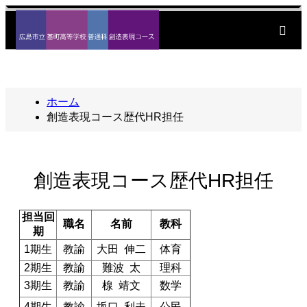
m
ホーム
創造表現コース歴代HR担任
創造表現コース歴代HR担任
担当回
職名
名前
教科
期
1期生
教諭
大田 伸二
体育
2期生
教諭
難波 太
理科
3期生
教諭
楾 靖文
数学
4期生
教諭
坂口 利夫
公民