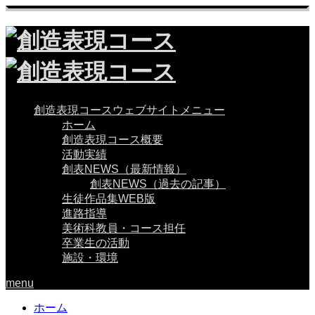
創造表現コースウェブサイトメニュー
ホーム
創造表現コース概要
活動実績
創表NEWS（最新情報）
創表NEWS（過去の記事）
生徒作品集WEB版
進路指導
美術科教員・コース担任
卒業生の活動
施設・環境
menu
ホーム