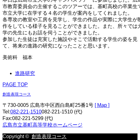
市教育委員会の主催するこのツアーでは、基町高校の卒業生
市立大学に在学する４名の学生が案内をしてくれました。
各専攻の教室や工房を見学し、学生の作品や実際に大学生が
作をしている様子を見ることができました。また、所々では
学の先生にもお話を伺うことができました。
参加した生徒は充実した施設やそこで活動する学生の姿を見
て、将来の進路の研究になったことと思います。
美術科 福本
進路研究
PAGE TOP
創造表現コース
〒730-0005 広島市中区西白島町25番1号
[ Map ]
Tel:
082-221-1510
082-221-1510
(代)
Fax:082-221-5299 (代)
広島市立基町高等学校ホームページ
Copyright ©
創造表現コース