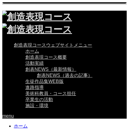
創造表現コースウェブサイトメニュー
ホーム
創造表現コース概要
活動実績
創表NEWS（最新情報）
創表NEWS（過去の記事）
生徒作品集WEB版
進路指導
美術科教員・コース担任
卒業生の活動
施設・環境
menu
ホーム