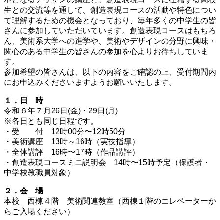
生との交流等を通して、創造表現コースの活動や特色につい
て理解するための機会となっており、毎年多くの中学生の皆
さんに参加していただいています。創造表現コースはもちろ
ん、美術系大学への進学や、美術やデザインの分野に興味・
関心のある中学生の皆さんの参加を心よりお待ちしていま
す。
参加希望の皆さんは、以下の内容をご確認の上、受付期間内
にお申込みくださいますようお願いいたします。
１．日 時
令和６年７月26日(金)・29日(月)
※各日とも同じ日程です。
・受 付 12時00分〜12時50分
・美術講座 13時～16時（実技指導）
・全体講評 16時〜17時（作品講評）
・創造表現コースミニ説明会 14時〜15時予定（保護者・
中学校教職員対象）
２．会 場
本校 西棟４階 美術関連教室（西棟１階のエレベーターか
らご入場ください）