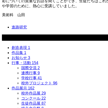
彩についての貴重なお話を聞くことができ、生徒たちはこれ
や学習のために、熱心に受講していました。
美術科 山田
進路研究
カテゴリー
創造表現
1
作品集
1
お知らせ
3
行事・活動
154
国際交流
2
連携行事
9
学校行事
41
校外プロジェクト
96
作品展示
162
校外作品展
29
コンクール
22
生徒作品展
87