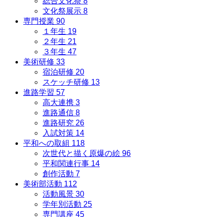
総合文化祭
8
文化祭展示
8
専門授業
90
１年生
19
２年生
21
３年生
47
美術研修
33
宿泊研修
20
スケッチ研修
13
進路学習
57
高大連携
3
進路通信
8
進路研究
26
入試対策
14
平和への取組
118
次世代と描く原爆の絵
96
平和関連行事
14
創作活動
7
美術部活動
112
活動風景
30
学年別活動
25
専門講座
45