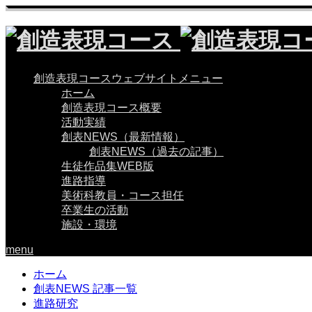
創造表現コースウェブサイトメニュー
ホーム
創造表現コース概要
活動実績
創表NEWS（最新情報）
創表NEWS（過去の記事）
生徒作品集WEB版
進路指導
美術科教員・コース担任
卒業生の活動
施設・環境
menu
ホーム
創表NEWS 記事一覧
進路研究