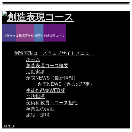
創造表現コースウェブサイトメニュー
ホーム
創造表現コース概要
活動実績
創表NEWS（最新情報）
創表NEWS（過去の記事）
生徒作品集WEB版
進路指導
美術科教員・コース担任
卒業生の活動
施設・環境
menu