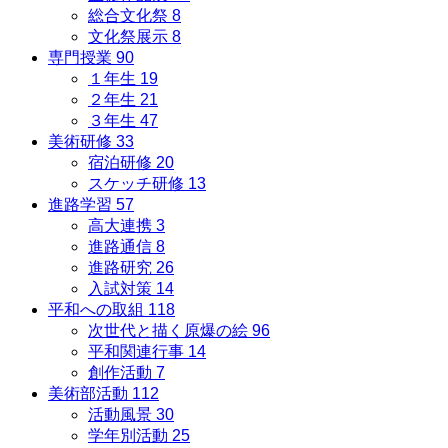
総合文化祭
8
文化祭展示
8
専門授業
90
１年生
19
２年生
21
３年生
47
美術研修
33
宿泊研修
20
スケッチ研修
13
進路学習
57
高大連携
3
進路通信
8
進路研究
26
入試対策
14
平和への取組
118
次世代と描く原爆の絵
96
平和関連行事
14
創作活動
7
美術部活動
112
活動風景
30
学年別活動
25