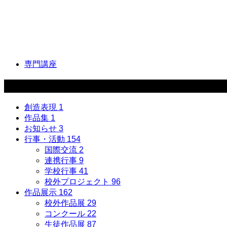
専門講座
カテゴリー
創造表現
1
作品集
1
お知らせ
3
行事・活動
154
国際交流
2
連携行事
9
学校行事
41
校外プロジェクト
96
作品展示
162
校外作品展
29
コンクール
22
生徒作品展
87