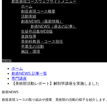
創造表現コースウェブサイトメニュー
ホーム
創造表現コース概要
活動実績
創表NEWS（最新情報）
創表NEWS（過去の記事）
生徒作品集WEB版
進路指導
美術科教員・コース担任
卒業生の活動
施設・環境
menu
ホーム
創表NEWS 記事一覧
専門講座
【美術部活動レポート】解剖学講座を実施しました
創表NEWS
創造表現コースの取り組みや授業、美術部の活動の様子を紹介します