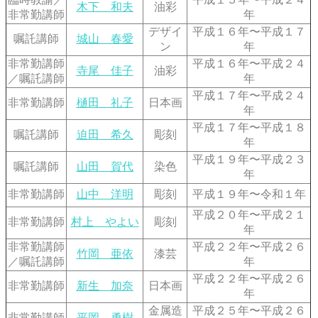
木下 和夫
油彩
非常勤講師
年
デザイ
平成１６年〜平成１７
嘱託講師
城山 春愛
ン
年
非常勤講師
平成１６年〜平成２４
寺尾 佳子
油彩
／嘱託講師
年
平成１７年〜平成２４
非常勤講師
樋田 礼子
日本画
年
平成１７年〜平成１８
嘱託講師
迫田 希久
彫刻
年
平成１９年〜平成２３
嘱託講師
山田 賀代
染色
年
非常勤講師
山中 洋明
彫刻
平成１９年〜令和１年
平成２０年〜平成２１
非常勤講師
村上 やよい
彫刻
年
非常勤講師
平成２２年〜平成２６
竹岡 亜依
漆芸
／嘱託講師
年
平成２２年〜平成２６
非常勤講師
新生 加奈
日本画
年
金属造
平成２５年〜平成２６
非常勤講師
平岡 勇樹