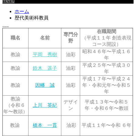
menu
ホーム
歴代美術科教員
歴代美術科教員
在職期間
専門分
職名
名前
（平成１１年 創造表現
野
コース開設）
昭和４６年〜平成１６
教諭
平岡 秀樹
油彩
年
平成２５年〜平成３０
教諭
鈴木 遥子
油彩
年
平成１７年〜平成２４
教諭
因幡 誠
油彩
年・
令和元年〜令和５
年
教諭
デザイ
平成１３年〜令和５
（令和６
上川 英紀
ン
年・令和６年〜教頭
年〜教頭）
教諭
橋本 一貫
油彩
平成１１年〜令和 ６年