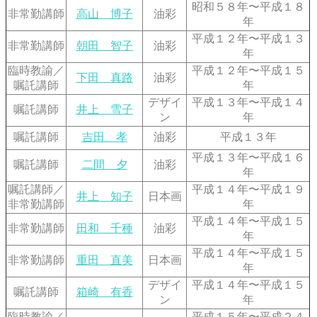
昭和５８年〜平成１８
非常勤講師
高山 博子
油彩
年
平成１２年〜平成１３
非常勤講師
朝田 智子
油彩
年
臨時教諭／
平成１２年〜平成１５
下田 真路
油彩
嘱託講師
年
デザイ
平成１３年〜平成１４
嘱託講師
井上 雪子
ン
年
嘱託講師
吉田 孝
油彩
平成１３年
平成１３年〜平成１６
嘱託講師
二間 夕
油彩
年
嘱託講師／
平成１４年〜平成１９
井上 知子
日本画
非常勤講師
年
平成１４年〜平成１５
非常勤講師
田和 千種
油彩
年
平成１４年〜平成１５
非常勤講師
重田 直美
日本画
年
デザイ
平成１４年〜平成１５
嘱託講師
箱崎 有香
ン
年
臨時教諭／
平成１５年〜平成２４