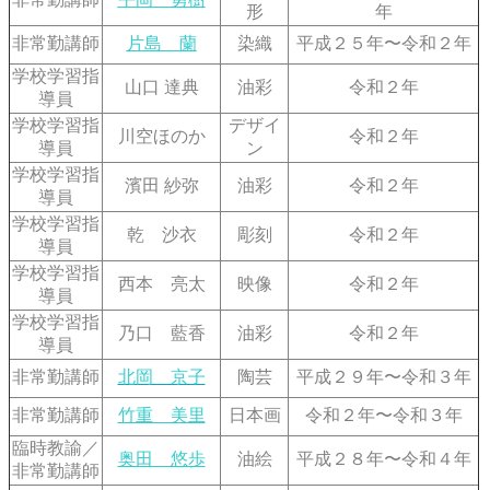
形
年
非常勤講師
片島 蘭
染織
平成２５年〜令和２年
学校学習指
山口 達典
油彩
令和２年
導員
学校学習指
デザイ
川空ほのか
令和２年
導員
ン
学校学習指
濱田 紗弥
油彩
令和２年
導員
学校学習指
乾 沙衣
彫刻
令和２年
導員
学校学習指
西本 亮太
映像
令和２年
導員
学校学習指
乃口 藍香
油彩
令和２年
導員
非常勤講師
北岡 京子
陶芸
平成２９年〜令和３年
非常勤講師
竹重 美里
日本画
令和２年〜令和３年
臨時教諭／
奥田 悠歩
油絵
平成２８年〜令和４年
非常勤講師