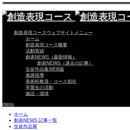
創造表現コースウェブサイトメニュー
ホーム
創造表現コース概要
活動実績
創表NEWS（最新情報）
創表NEWS（過去の記事）
生徒作品集WEB版
進路指導
美術科教員・コース担任
卒業生の活動
施設・環境
menu
ホーム
創表NEWS 記事一覧
生徒作品展