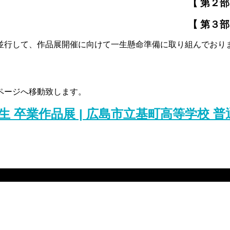
２部（13時〜1
３部（15時〜1
並行して、作品展開催に向けて一生懸命準備に取り組んでおり
ページへ移動致します。
卒業作品展 | 広島市立基町高等学校 普通科 創