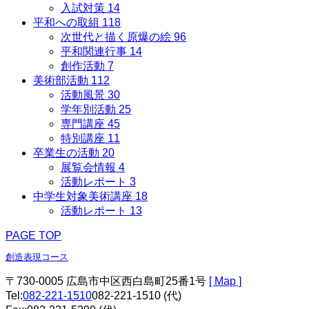
入試対策
14
平和への取組
118
次世代と描く原爆の絵
96
平和関連行事
14
創作活動
7
美術部活動
112
活動風景
30
学年別活動
25
専門講座
45
特別講座
11
卒業生の活動
20
展覧会情報
4
活動レポート
3
中学生対象美術講座
18
活動レポート
13
PAGE TOP
創造表現コース
〒730-0005 広島市中区西白島町25番1号
[ Map ]
Tel:
082-221-1510
082-221-1510
(代)