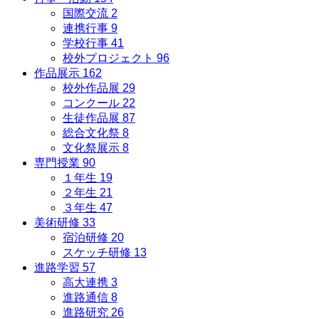
国際交流
2
連携行事
9
学校行事
41
校外プロジェクト
96
作品展示
162
校外作品展
29
コンクール
22
生徒作品展
87
総合文化祭
8
文化祭展示
8
専門授業
90
１年生
19
２年生
21
３年生
47
美術研修
33
宿泊研修
20
スケッチ研修
13
進路学習
57
高大連携
3
進路通信
8
進路研究
26