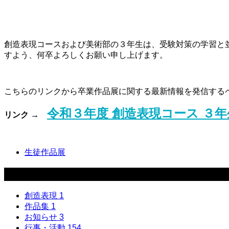
【 第
【 第
創造表現コースおよび美術部の３年生は、受験対策の学習と
すよう、何卒よろしくお願い申し上げます。
こちらのリンクから卒業作品展に関する最新情報を発信する
令和３年度 創造表現コース ３年生 
リンク →
生徒作品展
カテゴリー
創造表現
1
作品集
1
お知らせ
3
行事・活動
154