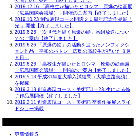
公開）のご案内 【終了しました】
2019.12.16
「高校生が描いたヒロシマ 原爆の絵画展
（広島国際会議場）」開催のご案内【終了しました】
2019.10.23
創造表現コース開設２０周年記念作品展「
光 」開催【終了しました】
2019.6.26
「次世代と描く原爆の絵」番組放送につい
てのご案内【終了しました】
2019.6.26
「原爆の絵」の活動を追ったノンフィクシ
ョン作品「平和のバトン 広島の高校生が描いた８月
６日…
2019.6.26
「高校生が描いたヒロシマ 原爆の絵画展
（広島国際会議場）」開催のご案内【終了しました】
2019.5.13
平成31年度大学入試結果（大学進路実績）
を掲載
2019.3.18
創造表現コース・美術部1・2年生による修
了作品展開催【終了しました】
2019.2.11
創造表現コース・美術部 卒業作品展スライ
ドショー掲載
カテゴリー
更新情報
5