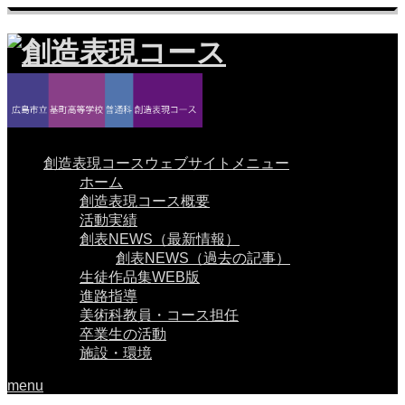
創造表現コースウェブサイトメニュー
ホーム
創造表現コース概要
活動実績
創表NEWS（最新情報）
創表NEWS（過去の記事）
生徒作品集WEB版
進路指導
美術科教員・コース担任
卒業生の活動
施設・環境
menu