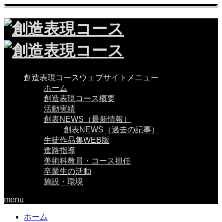
創造表現コースウェブサイトメニュー
ホーム
創造表現コース概要
活動実績
創表NEWS（最新情報）
創表NEWS（過去の記事）
生徒作品集WEB版
進路指導
美術科教員・コース担任
卒業生の活動
施設・環境
menu
ホーム