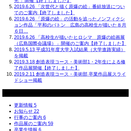
光 」開催【終了しました】
2019.6.26
「次世代と描く原爆の絵」番組放送につい
てのご案内【終了しました】
2019.6.26
「原爆の絵」の活動を追ったノンフィクシ
ョン作品「平和のバトン 広島の高校生が描いた８月
６日…
2019.6.26
「高校生が描いたヒロシマ 原爆の絵画展
（広島国際会議場）」開催のご案内【終了しました】
2019.5.13
平成31年度大学入試結果（大学進路実績）
を掲載
2019.3.18
創造表現コース・美術部1・2年生による修
了作品展開催【終了しました】
2019.2.11
創造表現コース・美術部 卒業作品展スライ
ドショー掲載
カテゴリー
更新情報
5
お知らせ
22
行事のご案内
6
作品展のご案内
59
卒業生情報
6