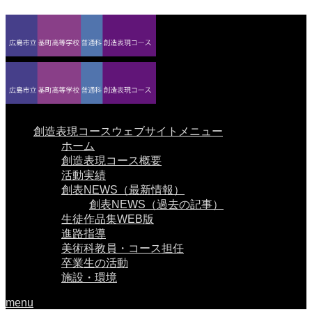
創造表現コースウェブサイトメニュー
ホーム
創造表現コース概要
活動実績
創表NEWS（最新情報）
創表NEWS（過去の記事）
生徒作品集WEB版
進路指導
美術科教員・コース担任
卒業生の活動
施設・環境
menu