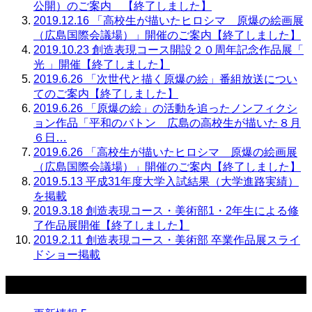
公開）のご案内 【終了しました】
2019.12.16
「高校生が描いたヒロシマ 原爆の絵画展
（広島国際会議場）」開催のご案内【終了しました】
2019.10.23
創造表現コース開設２０周年記念作品展「
光 」開催【終了しました】
2019.6.26
「次世代と描く原爆の絵」番組放送につい
てのご案内【終了しました】
2019.6.26
「原爆の絵」の活動を追ったノンフィクシ
ョン作品「平和のバトン 広島の高校生が描いた８月
６日…
2019.6.26
「高校生が描いたヒロシマ 原爆の絵画展
（広島国際会議場）」開催のご案内【終了しました】
2019.5.13
平成31年度大学入試結果（大学進路実績）
を掲載
2019.3.18
創造表現コース・美術部1・2年生による修
了作品展開催【終了しました】
2019.2.11
創造表現コース・美術部 卒業作品展スライ
ドショー掲載
カテゴリー