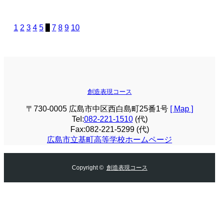
1
2
3
4
5
6
7
8
9
10
創造表現コース
〒730-0005 広島市中区西白島町25番1号
[ Map ]
Tel:
082-221-1510
(代)
Fax:082-221-5299 (代)
広島市立基町高等学校ホームページ
Copyright ©
創造表現コース