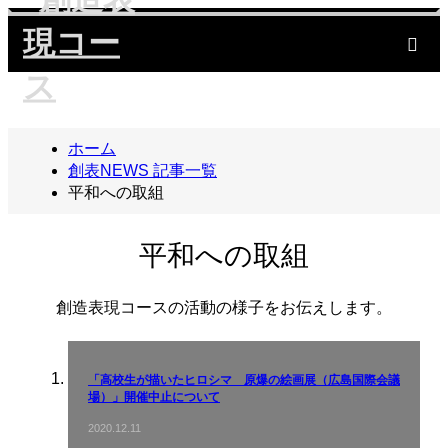
m
ホーム
創表NEWS 記事一覧
平和への取組
平和への取組
創造表現コースの活動の様子をお伝えします。
「高校生が描いたヒロシマ 原爆の絵画展（広島国際会議
場）」開催中止について
2020.12.11